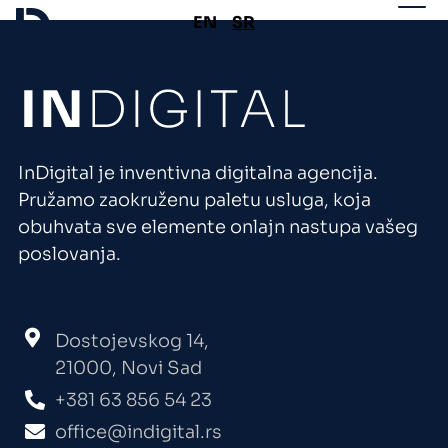
EN
SR
InDigital je inventivna digitalna agencija.
Pružamo zaokruženu paletu usluga, koja
obuhvata sve elemente onlajn nastupa vašeg
poslovanja.
Dostojevskog 14,
21000, Novi Sad
+381 63 856 54 23
office@indigital.rs