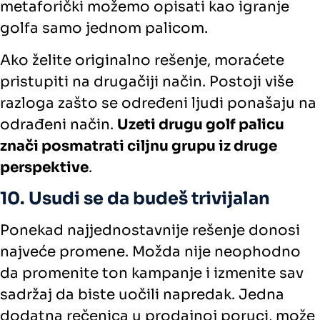
metaforički možemo opisati kao igranje
golfa samo jednom palicom.
Ako želite originalno rešenje, moraćete
pristupiti na drugačiji način. Postoji više
razloga zašto se određeni ljudi ponašaju na
odrađeni način.
Uzeti drugu golf palicu
znači posmatrati ciljnu grupu iz druge
perspektive
.
10. Usudi se da budeš trivijalan
Ponekad najjednostavnije rešenje donosi
najveće promene. Možda nije neophodno
da promenite ton kampanje i izmenite sav
sadržaj da biste uočili napredak. Jedna
dodatna rečenica u prodajnoj poruci, može