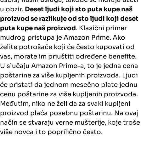
u obzir.
Deset ljudi koji sto puta kupe naš
proizvod se razlikuje od sto ljudi koji deset
puta kupe naš proizvod
. Klasični primer
mudrog pristupa je Amazon Prime. Ako
želite potrošače koji će često kupovati od
vas, morate im priuštiti određene benefite.
U slučaju Amazon Prime-a, to je jedna cena
poštarine za više kupljenih proizvoda. Ljudi
će pristati da jednom mesečno plate jednu
cenu poštarine za više kupljenih proizvoda.
Međutim, niko ne želi da za svaki kupljeni
proizvod plaća posebnu poštarinu. Na ovaj
način se stvaraju verne mušterije, koje troše
više novca i to poprilično često.