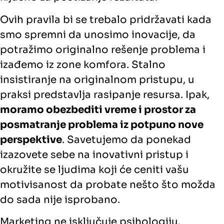
Ovih pravila bi se trebalo pridržavati kada
smo spremni da unosimo inovacije, da
potražimo originalno rešenje problema i
izađemo iz zone komfora. Stalno
insistiranje na originalnom pristupu, u
praksi predstavlja rasipanje resursa. Ipak,
moramo obezbediti vreme i prostor za
posmatranje problema iz potpuno nove
perspektive
. Savetujemo da ponekad
izazovete sebe na inovativni pristup i
okružite se ljudima koji će ceniti vašu
motivisanost da probate nešto što možda
do sada nije isprobano.
Marketing ne isključuje psihologiju.