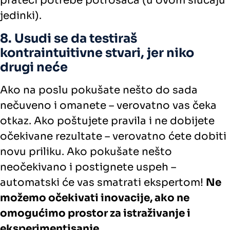
prateći potrebe potrošača (u ovom slučaju
jedinki).
8. Usudi se da testiraš
kontraintuitivne stvari, jer niko
drugi neće
Ako na poslu pokušate nešto do sada
nečuveno i omanete – verovatno vas čeka
otkaz. Ako poštujete pravila i ne dobijete
očekivane rezultate – verovatno ćete dobiti
novu priliku. Ako pokušate nešto
neočekivano i postignete uspeh –
automatski će vas smatrati ekspertom!
Ne
možemo očekivati inovacije, ako ne
omogućimo prostor za istraživanje i
eksperimentisanje
.