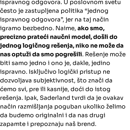
ispravnog odgovora. U poslovnom svetu
često je zastupljena politika “jednog
ispravnog odgovora”, jer na taj način
igramo bezbedno. Naime,
ako smo,
precizno prateći naučni model, došli do
jednog logičnog rešenja, niko ne može da
nas optuži da smo pogrešili
. Rešenje može
biti samo jedno i ono je, dakle, jedino
ispravno. Isključivo logički pristup ne
dozvoljava subjektivnost, što znači da
ćemo svi, pre ili kasnije, doći do istog
rešenja. Ipak, Saderland tvrdi da je ovakav
način razmišljanja poguban ukoliko želimo
da budemo originalni i da nas drugi
zapamte i prepoznaju naš brend.