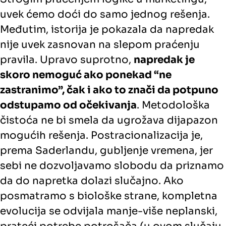
uvek ćemo doći do samo jednog rešenja.
Međutim, istorija je pokazala da napredak
nije uvek zasnovan na slepom praćenju
pravila. Upravo suprotno,
napredak je
skoro nemoguć ako ponekad “ne
zastranimo”, čak i ako to znači da potpuno
odstupamo od očekivanja
. Metodološka
čistoća ne bi smela da ugrožava dijapazon
mogućih rešenja. Postracionalizacija je,
prema Saderlandu, gubljenje vremena, jer
sebi ne dozvoljavamo slobodu da priznamo
da do napretka dolazi slučajno. Ako
posmatramo s biološke strane, kompletna
evolucija se odvijala manje-više neplanski,