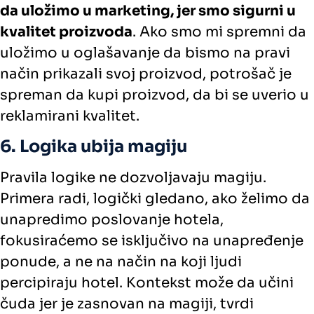
da uložimo u marketing, jer smo sigurni u
kvalitet proizvoda
. Ako smo mi spremni da
uložimo u oglašavanje da bismo na pravi
način prikazali svoj proizvod, potrošač je
spreman da kupi proizvod, da bi se uverio u
reklamirani kvalitet.
6. Logika ubija magiju
Pravila logike ne dozvoljavaju magiju.
Primera radi, logički gledano, ako želimo da
unapredimo poslovanje hotela,
fokusiraćemo se isključivo na unapređenje
ponude, a ne na način na koji ljudi
percipiraju hotel. Kontekst može da učini
čuda jer je zasnovan na magiji, tvrdi