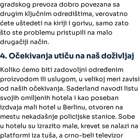
gradskog prevoza dobro povezana sa
drugim ključnim odredištima, verovatno
ćete uštedeti na kiriji i gorivu, samo zato
što ste problemu pristupili na malo
drugačiji način.
4. Očekivanja utiču na naš doživljaj
Koliko ćemo biti zadovoljni određenim
proizvodom ili uslugom, u velikoj meri zavisi
od naših očekivanja. Saderland navodi listu
svojih omiljenih hotela i kao poseban
izdvaja mali hotel u Berlinu, otvoren na
mestu nekadašnje policijske stanice. Sobe
u hotelu su izrazito male, krevet se nalazi na
platformi iza tuša, a crno-beli televizor