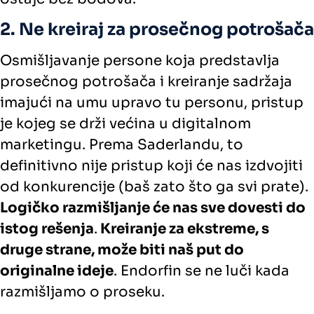
2. Ne kreiraj za prosečnog potrošača
Osmišljavanje persone koja predstavlja
prosečnog potrošača i kreiranje sadržaja
imajući na umu upravo tu personu, pristup
je kojeg se drži većina u digitalnom
marketingu. Prema Saderlandu, to
definitivno nije pristup koji će nas izdvojiti
od konkurencije (baš zato što ga svi prate).
Logičko razmišljanje će nas sve dovesti do
istog rešenja
.
Kreiranje za ekstreme, s
druge strane, može biti naš put do
originalne ideje
. Endorfin se ne luči kada
razmišljamo o proseku.