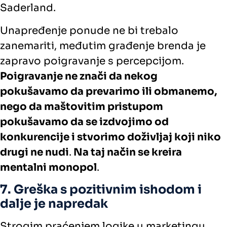
Saderland.
Unapređenje ponude ne bi trebalo
zanemariti, međutim građenje brenda je
zapravo poigravanje s percepcijom.
Poigravanje ne znači da nekog
pokušavamo da prevarimo ili obmanemo,
nego da maštovitim pristupom
pokušavamo da se izdvojimo od
konkurencije i stvorimo doživljaj koji niko
drugi ne nudi
.
Na taj način se kreira
mentalni monopol
.
7. Greška s pozitivnim ishodom i
dalje je napredak
Strogim praćenjem logike u marketingu,