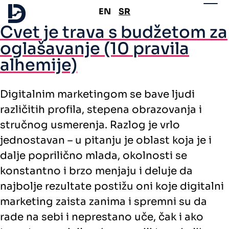
EN
SR
Cvet je trava s budžetom za
oglašavanje (10 pravila
alhemije)
Digitalnim marketingom se bave ljudi
različitih profila, stepena obrazovanja i
stručnog usmerenja. Razlog je vrlo
jednostavan – u pitanju je oblast koja je i
dalje poprilično mlada, okolnosti se
konstantno i brzo menjaju i deluje da
najbolje rezultate postižu oni koje digitalni
marketing zaista zanima i spremni su da
rade na sebi i neprestano uče, čak i ako