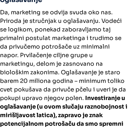
Da, marketing se odvija svuda oko nas.
Priroda je stručnjak u oglašavanju. Vodeći
se logikom, ponekad zaboravljamo taj
primalni postulat marketinga i trudimo se
da privučemo potrošače uz minimalni
napor. Prvilačenje ciljne grupe u
marketingu, delom je zasnovano na
biološkim zakonima. Oglašavanje je staro
barem 20 miliona godina – minimum toliko
cvet pokušava da privuče pčelu i uveri je da
pokupi upravo njegov polen.
Investiranje u
oglašavanje (u ovom slučaju raznobojnost i
mirišljavost latica), zapravo je znak
potencijalnom potrošaču da smo spremni