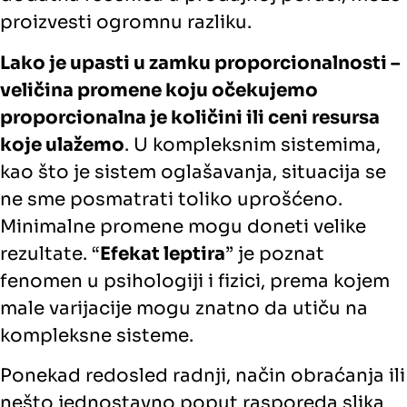
proizvesti ogromnu razliku.
Lako je upasti u zamku proporcionalnosti –
veličina promene koju očekujemo
proporcionalna je količini ili ceni resursa
koje ulažemo
. U kompleksnim sistemima,
kao što je sistem oglašavanja, situacija se
ne sme posmatrati toliko uprošćeno.
Minimalne promene mogu doneti velike
rezultate. “
Efekat leptira
” je poznat
fenomen u psihologiji i fizici, prema kojem
male varijacije mogu znatno da utiču na
kompleksne sisteme.
Ponekad redosled radnji, način obraćanja ili
nešto jednostavno poput rasporeda slika