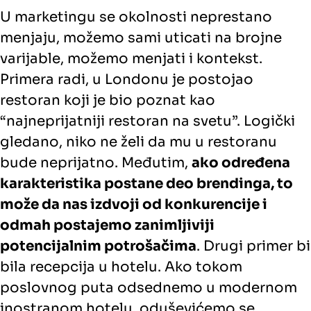
U marketingu se okolnosti neprestano
menjaju, možemo sami uticati na brojne
varijable, možemo menjati i kontekst.
Primera radi, u Londonu je postojao
restoran koji je bio poznat kao
“najneprijatniji restoran na svetu”. Logički
gledano, niko ne želi da mu u restoranu
bude neprijatno. Međutim,
ako određena
karakteristika postane deo brendinga, to
može da nas izdvoji od konkurencije i
odmah postajemo zanimljiviji
potencijalnim potrošačima
. Drugi primer bi
bila recepcija u hotelu. Ako tokom
poslovnog puta odsednemo u modernom
inostranom hotelu, oduševićemo se