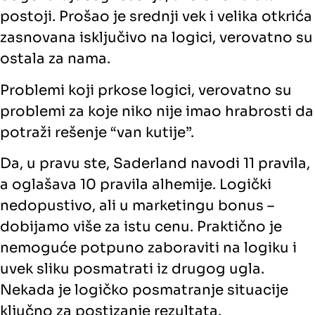
postoji. Prošao je srednji vek i velika otkrića
zasnovana isključivo na logici, verovatno su
ostala za nama.
Problemi koji prkose logici, verovatno su
problemi za koje niko nije imao hrabrosti da
potraži rešenje “van kutije”.
Da, u pravu ste, Saderland navodi 11 pravila,
a oglašava 10 pravila alhemije. Logički
nedopustivo, ali u marketingu bonus –
dobijamo više za istu cenu. Praktično je
nemoguće potpuno zaboraviti na logiku i
uvek sliku posmatrati iz drugog ugla.
Nekada je logičko posmatranje situacije
ključno za postizanje rezultata.