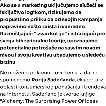
Ako se u marketing uključujemo služeći se
isključivo logikom, rizikujemo da
propustimo priliku da od svojih kampanja
napravimo nešto zaista izvanredno
.
Razmišljajući “izvan kutije” i istražujući pre
svega bihejvioralne teorije, upoznajemo
potencijalne potrošače na sasvim novom
nivou i svoju kreativu ubacujemo u sledeću
brzinu
.
Ne možemo pokrenuti ovu temu, a da ne
spomenemo
Rorija Saderlanda
, eksperta iz
oblasti konzumerskog ponašanja i trendova
na internetu. Saderland je tvorac knjige
“Alchemy: The Surprising Power Of Ideas