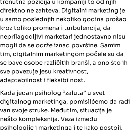
trenutna pozicija u kompaniji to od njih
direktno ne zahteva. Digitalni marketing je
u samo poslednjih nekoliko godina prošao
kroz toliko promena i turbulencija, da
neprilagodljivi marketari jednostavno nisu
mogli da se održe iznad površine. Samim
tim, digitalnim marketingom počele su da
se bave osobe različitih branši, a ono što ih
sve povezuje jesu kreativnost,
adaptabilnost i fleksibilnost.
Kada jedan psiholog “zaluta” u svet
digitalnog marketinga, pomislićemo da radi
van svoje struke. Međutim, situacija je
nešto kompleksnija. Veza između
psihologije i marketinga i te kako postoji.