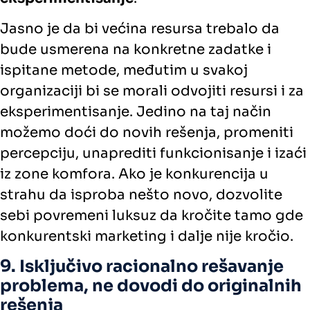
Jasno je da bi većina resursa trebalo da
bude usmerena na konkretne zadatke i
ispitane metode, međutim u svakoj
organizaciji bi se morali odvojiti resursi i za
eksperimentisanje. Jedino na taj način
možemo doći do novih rešenja, promeniti
percepciju, unaprediti funkcionisanje i izaći
iz zone komfora. Ako je konkurencija u
strahu da isproba nešto novo, dozvolite
sebi povremeni luksuz da kročite tamo gde
konkurentski marketing i dalje nije kročio.
9. Isključivo racionalno rešavanje
problema, ne dovodi do originalnih
rešenja