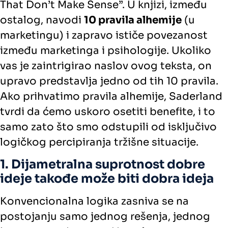
That Don’t Make Sense”. U knjizi, između
ostalog, navodi
10 pravila alhemije
(u
marketingu) i zapravo ističe povezanost
između marketinga i psihologije. Ukoliko
vas je zaintrigirao naslov ovog teksta, on
upravo predstavlja jedno od tih 10 pravila.
Ako prihvatimo pravila alhemije, Saderland
tvrdi da ćemo uskoro osetiti benefite, i to
samo zato što smo odstupili od isključivo
logičkog percipiranja tržišne situacije.
1. Dijametralna suprotnost dobre
ideje takođe može biti dobra ideja
Konvencionalna logika zasniva se na
postojanju samo jednog rešenja, jednog