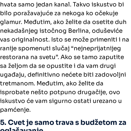
hvata samo jedan kanal. Takvo iskustvo bi
bilo poražavajuće za nekoga ko očekuje
glamur. Međutim, ako želite da osetite duh
nekadašnjeg istočnog Berlina, oduševiće
vas originalnost. Isto se može primeniti i na
ranije spomenuti slučaj “nejneprijatnijeg
restorana na svetu”. Ako se tamo zaputite
sa željom da se opustite i da vam drugi
ugađaju, definitivno nećete biti zadovoljni
tretmanom. Međutim, ako želite da
isprobate nešto potpuno drugačije, ovo
iskustvo će vam sigurno ostati urezano u
pamćenje.
5. Cvet je samo trava s budžetom za
oglašavanje