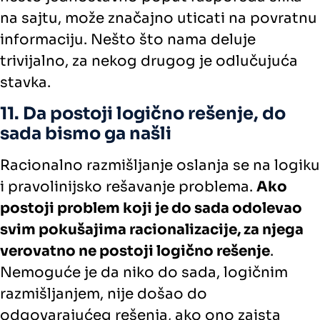
na sajtu, može značajno uticati na povratnu
informaciju. Nešto što nama deluje
trivijalno, za nekog drugog je odlučujuća
stavka.
11. Da postoji logično rešenje, do
sada bismo ga našli
Racionalno razmišljanje oslanja se na logiku
i pravolinijsko rešavanje problema.
Ako
postoji problem koji je do sada odolevao
svim pokušajima racionalizacije, za njega
verovatno ne postoji logično rešenje
.
Nemoguće je da niko do sada, logičnim
razmišljanjem, nije došao do
odgovarajućeg rešenja, ako ono zaista