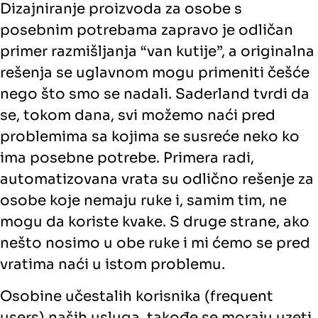
Dizajniranje proizvoda za osobe s
posebnim potrebama zapravo je odličan
primer razmišljanja “van kutije”, a originalna
rešenja se uglavnom mogu primeniti češće
nego što smo se nadali. Saderland tvrdi da
se, tokom dana, svi možemo naći pred
problemima sa kojima se susreće neko ko
ima posebne potrebe. Primera radi,
automatizovana vrata su odlično rešenje za
osobe koje nemaju ruke i, samim tim, ne
mogu da koriste kvake. S druge strane, ako
nešto nosimo u obe ruke i mi ćemo se pred
vratima naći u istom problemu.
Osobine učestalih korisnika (frequent
users) naših usluga, takođe se moraju uzeti