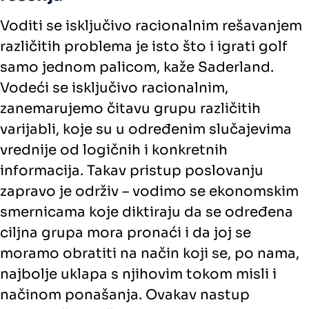
Voditi se isključivo racionalnim rešavanjem
različitih problema je isto što i igrati golf
samo jednom palicom, kaže Saderland.
Vodeći se isključivo racionalnim,
zanemarujemo čitavu grupu različitih
varijabli, koje su u određenim slučajevima
vrednije od logičnih i konkretnih
informacija. Takav pristup poslovanju
zapravo je održiv – vodimo se ekonomskim
smernicama koje diktiraju da se određena
ciljna grupa mora pronaći i da joj se
moramo obratiti na način koji se, po nama,
najbolje uklapa s njihovim tokom misli i
načinom ponašanja. Ovakav nastup