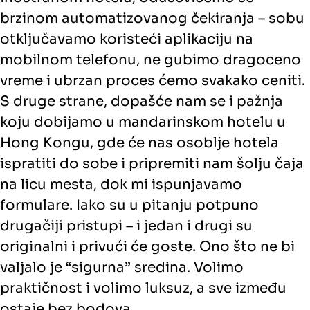
brzinom automatizovanog čekiranja – sobu
otključavamo koristeći aplikaciju na
mobilnom telefonu, ne gubimo dragoceno
vreme i ubrzan proces ćemo svakako ceniti.
S druge strane, dopašće nam se i pažnja
koju dobijamo u mandarinskom hotelu u
Hong Kongu, gde će nas osoblje hotela
ispratiti do sobe i pripremiti nam šolju čaja
na licu mesta, dok mi ispunjavamo
formulare. Iako su u pitanju potpuno
drugačiji pristupi – i jedan i drugi su
originalni i privući će goste. Ono što ne bi
valjalo je “sigurna” sredina. Volimo
praktičnost i volimo luksuz, a sve između
ostaje bez bodova.