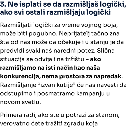
3. Ne isplati se da razmišljaš logički,
ako svi ostali razmišljaju logički
Razmišljati logički za vreme vojnog boja,
može biti pogubno. Neprijatelj tačno zna
šta od nas može da očekuje i u stanju je da
predvidi svaki naš naredni potez. Slična
situacija se odvija i na tržištu –
ako
razmišljamo na isti način kao naša
konkurencija, nema prostora za napredak
.
Razmišljanje “izvan kutije” će nas navesti da
odstupimo i posmatramo kampanju u
novom svetlu.
Primera radi, ako ste u potrazi za stanom,
verovatno ćete tražiti zgradu koja