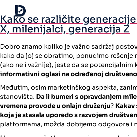
Kako se različite generaci
X, milenijalci, generacija Z
Dobro znamo koliko je važno sadržaj postova 
kako da joj se obratimo, ponudimo rešenje 
(ako ne i važnije), jeste da se potencijalnim
informativni oglasi na određenoj društvenoj
Međutim, osim marketinškog aspekta, zanimlji
stanovišta.
Da li bumeri s opravdanjem milen
vremena provode u onlajn druženju
?
Kakav s
koja je stasala uporedo s razvojem društve
platformama, možda dobijemo odgovore i na