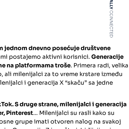
rem jednom dnevno posećuje društvene
mi postajemo aktivni korisnici.
Generacije
eme na platformama troše
. Primera radi, velika
 ali milenijalci za to vreme krstare između
lenijalci i generacija X “skaču” sa jedne
Tok. S druge strane, milenijalci i generacija
r, Pinterest
… Milenijalci su rasli kako su
tarosne grupe imati otvoren nalog na svakoj