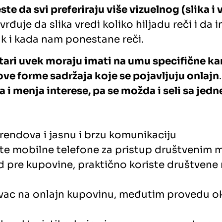
e da svi preferiraju više vizuelnog (slika i 
vrđuje da slika vredi koliko hiljadu reči i da
ak i kada nam ponestane reči.
ari uvek moraju imati na umu specifične kar
nove forme sadržaja koje se pojavljuju onlajn
 i menja interese, pa se možda i seli sa jed
rendova i jasnu i brzu komunikaciju
iste mobilne telefone za pristup društvenim
od pre kupovine, praktično koriste društvene 
vac na onlajn kupovinu, međutim provedu oko