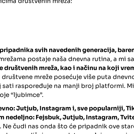
icima društvenih mreža:
% pripadnika svih navedenih generacija, ba
mrežama postaje naša dnevna rutina, a mi sa
 društvenih mreža, kao i načinu na koji vr
a društvene mreže posećuje više puta dnevno,
j sati raspoređuje na manji broj platformi. Mi
oje “ljubimce”.
no: Jutjub, Instagram i, sve popularniji, Tik
 nedeljno: Fejsbuk, Jutjub, Instagram, Tvite
reže. Ne čudi nas onda što će pripadnik ove s