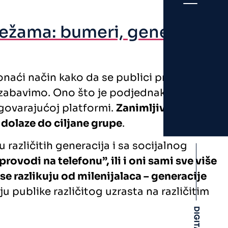
režama: bumeri, generacija
naći način kako da se publici približimo,
, zabavimo. Ono što je podjednako važno
dgovarajućoj platformi.
Zanimljivi i
 dolaze do ciljane grupe
.
različitih generacija i sa socijalnog
ovodi na telefonu”, ili i oni sami sve više
 se razlikuju od milenijalaca – generacije
publike različitog uzrasta na različitim