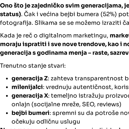
Ono što je zajedničko svim generacijama, jest
status)
. Čak i većina bejbi bumera (52%) pot
fotografija. Slikama se se možemo izraziti č
Kada je reč o digitalnom marketingu,
market
moraju ispratiti i sve nove trendove, kao i 
generacija s godinama menja – raste, sazreva
Trenutno stanje stvari:
generacija Z
: zahteva transparentnost b
milenijalci
: vrednuju autentičnost, kor
generacija X
: temeljno istražuju proizv
onlajn (socijalne mreže, SEO, reviews)
bejbi bumeri
: spremni su da potroše no
očekuju odličnu uslugu