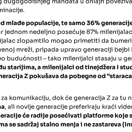
 dugogodišnjeg mandata u onlajn povezivanju.
inacije.
od mlađe populacije, te samo 36% generacij
bar jednom nedeljno posećuje 87% milenijala
nijalac zlopamtilo mogao primetiti da bumeri
enoj mreži, pripada upravo generaciji bejbi 
eo budućnosti – tako milenijalci stasaju u g
 starijima, a milenijalci od tinejdžera i st
neracija Z pokušava da pobegne od “staraca”
 za komunikaciju, dok će generacija Z za tu 
ma
, ali novije generacije preferiraju kraći vi
eracije će radije posećivati platforme koje
ima se sadržaj stalno menja i ne zastareva (