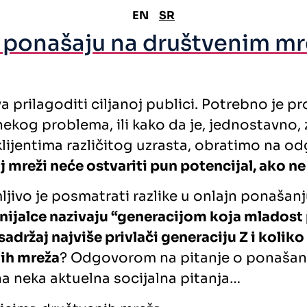
EN
SR
je ponašaju na društvenim m
prilagoditi ciljanoj publici. Potrebno je pro
nekog problema, ili kako da je, jednostavno
 klijentima različitog uzrasta, obratimo na o
 mreži neće ostvariti pun potencijal, ako ne
vo je posmatrati razlike u onlajn ponašanju 
ijalce nazivaju “generacijom koja mladost pr
adržaj najviše privlači generaciju Z i koliko
nih mreža
? Odgovorom na pitanje o ponašanju 
 neka aktuelna socijalna pitanja…