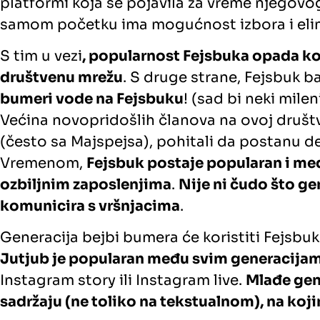
platformi koja se pojavila za vreme njegovog
samom početku ima mogućnost izbora i elim
S tim u vezi
, popularnost Fejsbuka opada k
društvenu mrežu
. S druge strane, Fejsbuk 
bumeri vode na Fejsbuku
! (sad bi neki mile
Većina novopridošlih članova na ovoj društv
(često sa Majspejsa), pohitali da postanu d
Vremenom,
Fejsbuk postaje popularan i među
ozbiljnim zaposlenjima
.
Nije ni čudo što ge
komunicira s vršnjacima
.
Generacija bejbi bumera će koristiti Fejsbuk
Jutjub je popularan među svim generacija
Instagram story ili Instagram live.
Mlađe gen
sadržaju (ne toliko na tekstualnom), na koj