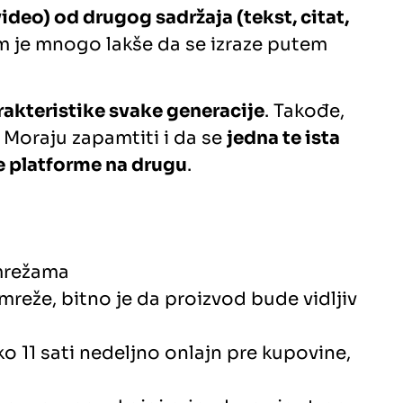
video) od drugog sadržaja (tekst, citat,
 im je mnogo lakše da se izraze putem
akteristike svake generacije
. Takođe,
. Moraju zapamtiti i da se
jedna te ista
ne platforme na drugu
.
 mrežama
mreže, bitno je da proizvod bude vidljiv
 11 sati nedeljno onlajn pre kupovine,