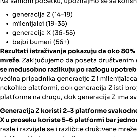
Na samom početku, upoznajmo se sa korisn
generacija Z (14-18)
milenijalci (19-35)
generacija X (36-55)
bejbi bumeri (56+)
Rezultati istraživanja pokazuju da oko 80
mreže
. Zaključujemo da poseta društvenim 
se međusobno razlikuju po razlogu upotrebe
većina pripadnika generacije Z i milenijalac
nekoliko platformi, dok generacija Z isti bro
platforme na drugu, dok generacija Z ima sv
Generacija Z koristi 2-3 platforme svakodnev
X u proseku koriste 5-6 platformi bar jednom
rasle i razvijale se i različite društvene m