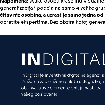
Napomena
: svaku osobu krase individualne
generalizacija i podela na samo 4 velike gru
čitav niz osobina, a uzrast je samo jedna od
obratite ekspertima. Bez obzira kojoj gener
InDigital je inventivna digitalna agencija
Pružamo zaokruženu paletu usluga, koja
obuhvata sve elemente onlajn nastupa
vašeg poslovanja.