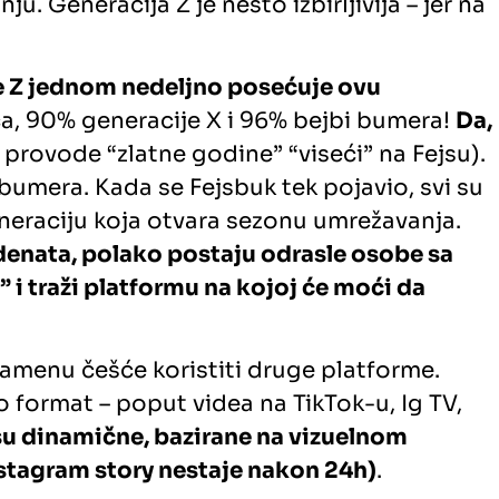
 Generacija Z je nešto izbirljivija – jer na
e Z jednom nedeljno posećuje ovu
ca, 90% generacije X i 96% bejbi bumera!
Da,
 provode “zlatne godine” “viseći” na Fejsu).
bumera. Kada se Fejsbuk tek pojavio, svi su
eneraciju koja otvara sezonu umrežavanja.
udenata, polako postaju odrasle osobe sa
 i traži platformu na kojoj će moći da
namenu češće koristiti druge platforme.
deo format – poput videa na TikTok-u, Ig TV,
 su dinamične, bazirane na vizuelnom
Instagram story nestaje nakon 24h)
.