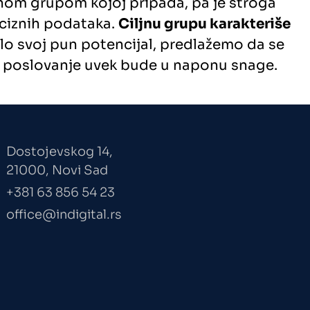
snom grupom kojoj pripada, pa je stroga
reciznih podataka.
Ciljnu grupu karakteriše
ilo svoj pun potencijal, predlažemo da se
še poslovanje uvek bude u naponu snage.
Dostojevskog 14,
21000, Novi Sad
+381 63 856 54 23
office@indigital.rs