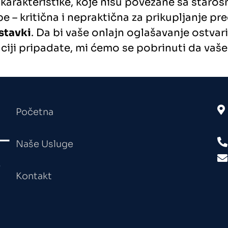
 karakteristike, koje nisu povezane sa staro
pe – kritična i nepraktična za prikupljanje p
 stavki
. Da bi vaše onlajn oglašavanje ostvar
aciji pripadate, mi ćemo se pobrinuti da va
Početna
Naše Usluge
.
Kontakt