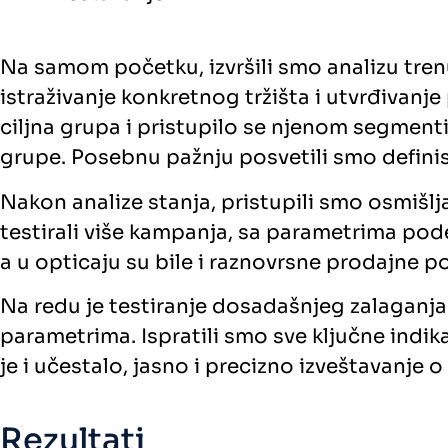
Na samom početku, izvršili smo analizu tren
istraživanje konkretnog tržišta i utvrđivanj
ciljna grupa i pristupilo se njenom segment
grupe. Posebnu pažnju posvetili smo definisan
Nakon analize stanja, pristupili smo osmišl
testirali više kampanja, sa parametrima pod
a u opticaju su bile i raznovrsne prodajne po
Na redu je testiranje dosadašnjeg zalaganja. 
parametrima. Ispratili smo sve ključne indik
je i učestalo, jasno i precizno izveštavanj
Rezultati