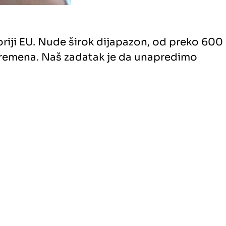
riji EU. Nude širok dijapazon, od preko 600
ovremena. Naš zadatak je da unapredimo