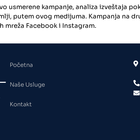
vo usmerene kampanje, analiza izveštaja pok
lji, putem ovog medijuma. Kampanja na dru
h mreža Facebook i Instagram.
Početna
Naše Usluge
.
Kontakt