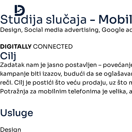
Studija slučaja
- Mobi
Design, Social media advertising, Google a
DIGITALLY
CONNECTED
Cilj
Zadatak nam je jasno postavljen – povećanje
kampanje biti izazov, budući da se oglašavan
reči. Cilj je postići što veću prodaju, uz što
Potražnja za mobilnim telefonima je velika, a
Usluge
Design