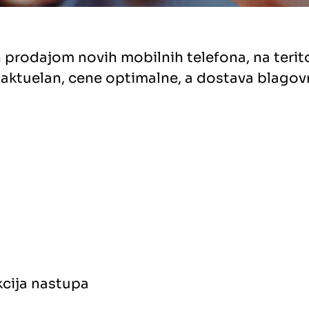
 prodajom novih mobilnih telefona, na terito
ek aktuelan, cene optimalne, a dostava blag
kcija nastupa