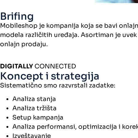
Brifing
Mobileshop je kompanija koja se bavi onlajn
modela različitih uređaja. Asortiman je uv
onlajn prodaju.
DIGITALLY
CONNECTED
Koncept i strategija
Sistematično smo razvrstali zadatke:
Analiza stanja
Analiza tržišta
Setup kampanja
Analiza performansi, optimizacija i kore
Izveštavanje