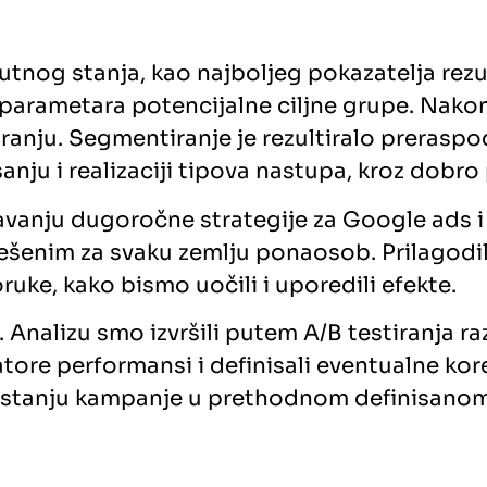
utnog stanja, kao najboljeg pokazatelja rezu
e parametara potencijalne ciljne grupe. Nako
iranju. Segmentiranje je rezultiralo prerasp
ju i realizaciji tipova nastupa, kroz dobro p
javanju dugoročne strategije za Google ads 
ešenim za svaku zemlju ponaosob. Prilagodil
ruke, kako bismo uočili i uporedili efekte.
Analizu smo izvršili putem A/B testiranja raz
atore performansi i definisali eventualne ko
e o stanju kampanje u prethodnom definisano