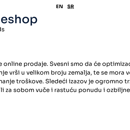
EN
SR
leshop
ds
 online prodaje. Svesni smo da će optimizac
je vrši u velikom broju zemalja, te se mora 
 manje troškove. Sledeći izazov je ogromno trž
li za sobom vuče i rastuću ponudu i ozbiljne 