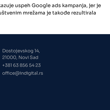
azuje uspeh Google ads kampanja, jer je
štvenim mrežama je takođe rezultirala
Dostojevskog 14,
21000, Novi Sad
+381 63 856 54 23
office@indigital.rs