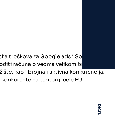
ija troškova za Google ads i Social medija
voditi računa o veoma velikom broju ključnih
ište, kao i brojna i aktivna konkurencija.
konkurente na teritoriji cele EU.