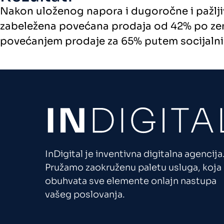
Nakon uloženog napora i dugoročne i pažlji
zabeležena povećana prodaja od 42% po zem
povećanjem prodaje za 65% putem socijalni
InDigital je inventivna digitalna agencija
Pružamo zaokruženu paletu usluga, koja
obuhvata sve elemente onlajn nastupa
vašeg poslovanja.