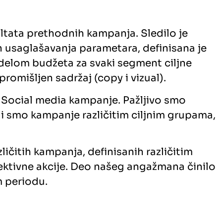
ltata prethodnih kampanja. Sledilo je
n usaglašavanja parametara, definisana je
odelom budžeta za svaki segment ciljne
romišljen sadržaj (copy i vizual).
i Social media kampanje. Pažljivo smo
i smo kampanje različitim ciljnim grupama,
ličitih kampanja, definisanih različitim
rektivne akcije. Deo našeg angažmana činilo
m periodu.