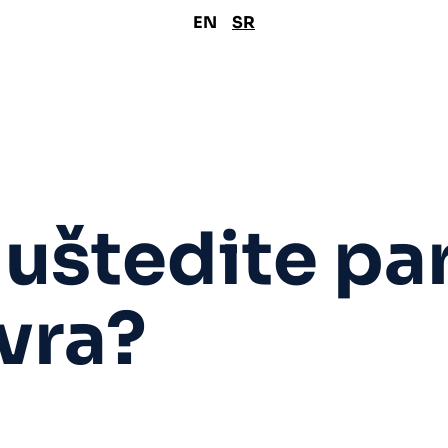
EN
SR
 uštedite pa
vra?